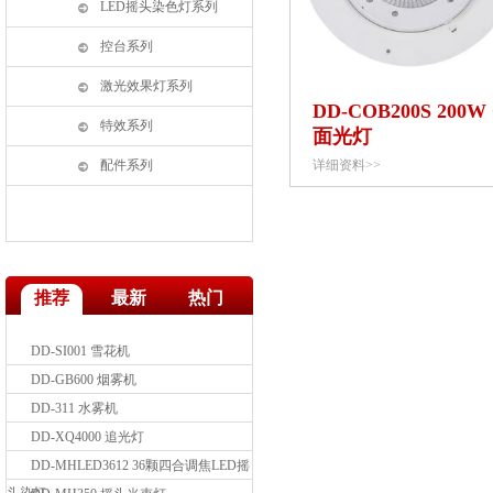
LED摇头染色灯系列
控台系列
激光效果灯系列
DD-COB200S 200W
特效系列
面光灯
配件系列
详细资料>>
DD-GM024 24路电源直通箱
推荐
最新
热门
DD-SJ003K 泡泡机
DD-SI001 雪花机
DD-GB600 烟雾机
DD-311 水雾机
DD-XQ4000 追光灯
DD-MHLED3612 36颗四合调焦LED摇