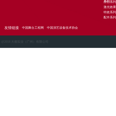
系列
控台系列
头染灯
DD-MH350 摇头光束灯
激光效果
DD-MH3715TG LED 四合一灯珠摇头
特效系列
配件系列
染色灯
DD-MH480T 摇头光束灯图案灯（...
DD-FL066 三基色会议灯
友情链接
中国舞台工程网
中国演艺设备技术协会
DD-LED300WA LED影视聚光灯
DD-LED200W LED成像灯
@2018 大都实业（广州）有限公司
DD-LED1203IP 防染灯
DD-KT108 灯光信号分配器
DD-KK 灯光控制台
DD-MH380B 380W摇头光束灯
DD-MH371S 371W摇头三合一电脑灯