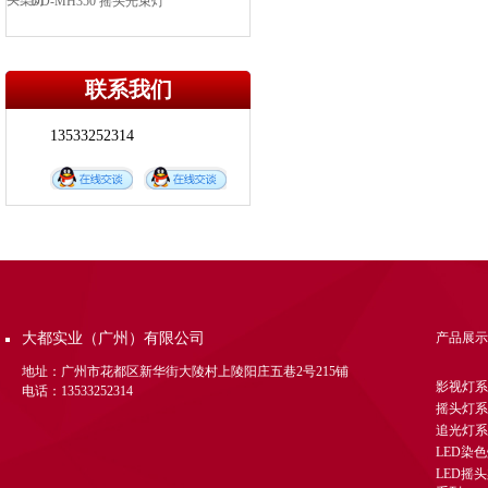
头染灯
DD-MH350 摇头光束灯
DD-MH3715TG LED 四合一灯珠摇头
染色灯
DD-MH480T 摇头光束灯图案灯（...
联系我们
DD-FL066 三基色会议灯
DD-LED300WA LED影视聚光灯
13533252314
DD-LED200W LED成像灯
DD-LED1203IP 防染灯
DD-KT108 灯光信号分配器
DD-KK 灯光控制台
DD-MH380B 380W摇头光束灯
DD-MH371S 371W摇头三合一电脑灯
DD-GM024 24路电源直通箱
大都实业（广州）有限公司
产品展示
DD-SJ003K 泡泡机
DD-SI001 雪花机
地址：广州市花都区新华街大陵村上陵阳庄五巷2号215铺
影视灯系
电话：13533252314
DD-GB600 烟雾机
摇头灯系
DD-311 水雾机
追光灯系
LED染
DD-XQ4000 追光灯
LED摇
DD-MHLED3612 36颗四合调焦LED摇