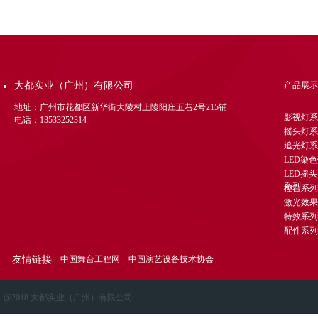
DD-KK 灯光控制台
DD-MH380B 380W摇头光束灯
DD-MH371S 371W摇头三合一电脑灯
DD-GM024 24路电源直通箱
大都实业（广州）有限公司
产品展示
DD-SJ003K 泡泡机
DD-SI001 雪花机
地址：广州市花都区新华街大陵村上陵阳庄五巷2号215铺
影视灯系
电话：13533252314
DD-GB600 烟雾机
摇头灯系
DD-311 水雾机
追光灯系
LED染
DD-XQ4000 追光灯
LED摇
DD-MHLED3612 36颗四合调焦LED摇
系列
控台系列
头染灯
DD-MH350 摇头光束灯
激光效果
DD-MH3715TG LED 四合一灯珠摇头
特效系列
配件系列
染色灯
DD-MH480T 摇头光束灯图案灯（...
DD-FL066 三基色会议灯
友情链接
中国舞台工程网
中国演艺设备技术协会
DD-LED300WA LED影视聚光灯
DD-LED200W LED成像灯
@2018 大都实业（广州）有限公司
DD-LED1203IP 防染灯