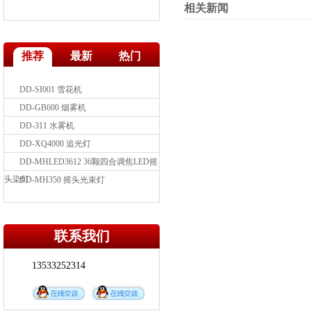
相关新闻
DD-GM024 24路电源直通箱
推荐
最新
热门
DD-SJ003K 泡泡机
DD-SI001 雪花机
DD-GB600 烟雾机
DD-311 水雾机
DD-XQ4000 追光灯
DD-MHLED3612 36颗四合调焦LED摇
头染灯
DD-MH350 摇头光束灯
DD-MH3715TG LED 四合一灯珠摇头
染色灯
DD-MH480T 摇头光束灯图案灯（...
联系我们
DD-FL066 三基色会议灯
DD-LED300WA LED影视聚光灯
13533252314
DD-LED200W LED成像灯
DD-LED1203IP 防染灯
DD-KT108 灯光信号分配器