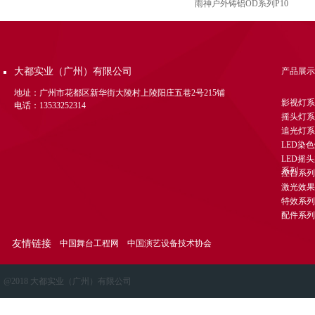
雨神户外铸铝OD系列P10
大都实业（广州）有限公司
产品展示
地址：广州市花都区新华街大陵村上陵阳庄五巷2号215铺
影视灯系
电话：13533252314
摇头灯系
追光灯系
LED染
LED摇
系列
控台系列
激光效果
特效系列
配件系列
友情链接
中国舞台工程网
中国演艺设备技术协会
@2018 大都实业（广州）有限公司