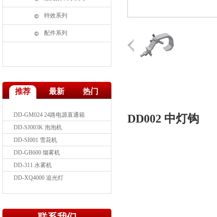
特效系列
配件系列
推荐
最新
热门
DD-GM024 24路电源直通箱
DD002 中灯钩
DD-SJ003K 泡泡机
DD-SI001 雪花机
DD-GB600 烟雾机
DD-311 水雾机
DD-XQ4000 追光灯
DD-MHLED3612 36颗四合调焦LED摇
头染灯
DD-MH350 摇头光束灯
DD-MH3715TG LED 四合一灯珠摇头