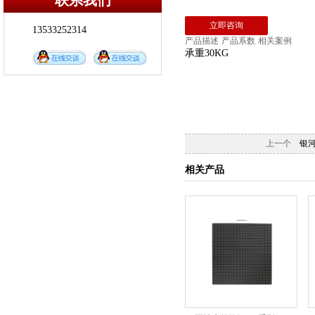
联系我们
染色灯
DD-MH480T 摇头光束灯图案灯（...
立即咨询
13533252314
DD-FL066 三基色会议灯
产品描述
产品系数
相关案例
DD-LED300WA LED影视聚光灯
承重30KG
DD-LED200W LED成像灯
DD-LED1203IP 防染灯
DD-KT108 灯光信号分配器
DD-KK 灯光控制台
上一个
银河铸铝
DD-MH380B 380W摇头光束灯
DD-MH371S 371W摇头三合一电脑灯
相关产品