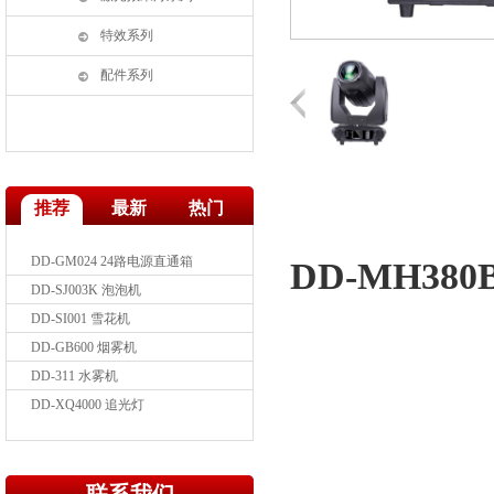
特效系列
配件系列
推荐
最新
热门
DD-GM024 24路电源直通箱
DD-MH38
DD-SJ003K 泡泡机
DD-SI001 雪花机
DD-GB600 烟雾机
DD-311 水雾机
DD-XQ4000 追光灯
DD-MHLED3612 36颗四合调焦LED摇
头染灯
DD-MH350 摇头光束灯
DD-MH3715TG LED 四合一灯珠摇头