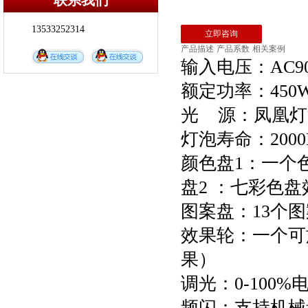
联系我们
染色灯
DD-MH480T 摇头光束灯图案灯（...
13533252314
DD-FL066 三基色会议灯
立即咨询
产品描述
产品系数
相关案例
DD-LED300WA LED影视聚光灯
输入电压：AC90-
DD-LED200W LED成像灯
额定功率：45
DD-LED1203IP 防染灯
DD-KT108 灯光信号分配器
光 源：凤凰灯泡
DD-KK 灯光控制台
灯泡寿命：2000
DD-MH380B 380W摇头光束灯
颜色盘1：一个
DD-MH371S 371W摇头三合一电脑灯
盘2 ：七彩色盘
图案盘：13个
效果轮：一个可
果）
调光：0-100
频闪：支持机械